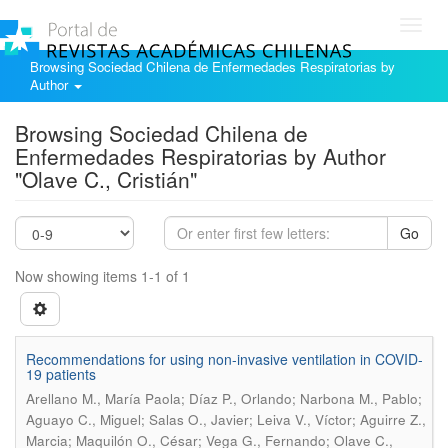
Toggl
navig
Browsing Sociedad Chilena de Enfermedades Respiratorias by
Author
Browsing Sociedad Chilena de
Enfermedades Respiratorias by Author
"Olave C., Cristián"
Go
Now showing items 1-1 of 1
Recommendations for using non-invasive ventilation in COVID-
19 patients
Arellano M., María Paola; Díaz P., Orlando; Narbona M., Pablo;
Aguayo C., Miguel; Salas O., Javier; Leiva V., Víctor; Aguirre Z.,
Marcia; Maquilón O., César; Vega G., Fernando; Olave C.,