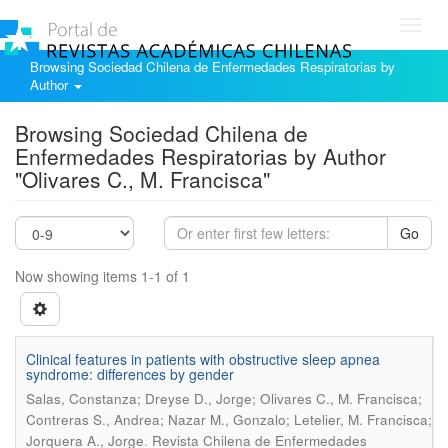
Toggl
navig
Browsing Sociedad Chilena de Enfermedades Respiratorias by
Author
Browsing Sociedad Chilena de
Enfermedades Respiratorias by Author
"Olivares C., M. Francisca"
Go
Now showing items 1-1 of 1
Clinical features in patients with obstructive sleep apnea
syndrome: differences by gender
Salas, Constanza; Dreyse D., Jorge; Olivares C., M. Francisca;
Contreras S., Andrea; Nazar M., Gonzalo; Letelier, M. Francisca;
.
Jorquera A., Jorge
Revista Chilena de Enfermedades