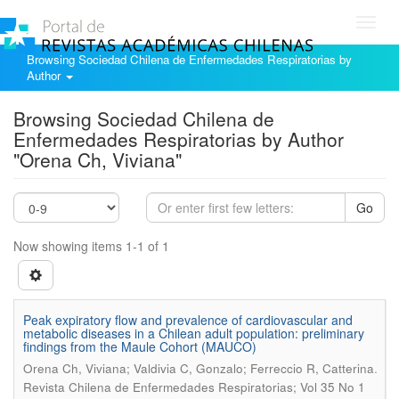
Toggl
navig
Browsing Sociedad Chilena de Enfermedades Respiratorias by
Author
Browsing Sociedad Chilena de
Enfermedades Respiratorias by Author
"Orena Ch, Viviana"
Go
Now showing items 1-1 of 1
Peak expiratory flow and prevalence of cardiovascular and
metabolic diseases in a Chilean adult population: preliminary
findings from the Maule Cohort (MAUCO)
.
Orena Ch, Viviana; Valdivia C, Gonzalo; Ferreccio R, Catterina
Revista Chilena de Enfermedades Respiratorias; Vol 35 No 1