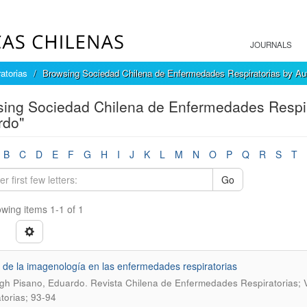
JOURNALS
atorias
Browsing Sociedad Chilena de Enfermedades Respiratorias by Au
ing Sociedad Chilena de Enfermedades Respir
rdo"
B
C
D
E
F
G
H
I
J
K
L
M
N
O
P
Q
R
S
T
Go
wing items 1-1 of 1
 de la imagenología en las enfermedades respiratorias
.
gh Pisano, Eduardo
Revista Chilena de Enfermedades Respiratorias; 
atorias; 93-94