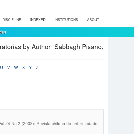
DISCIPLINE
INDEXED
INSTITUTIONS
ABOUT
thor
atorias by Author "Sabbagh Pisano,
U
V
W
X
Y
Z
Vol 24 No 2 (2008): Revista chilena de enfermedades