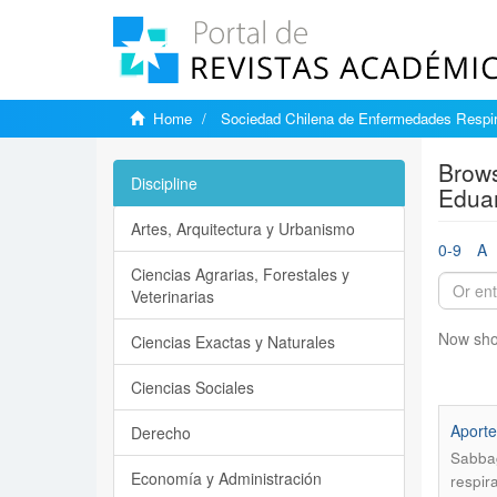
Home
Sociedad Chilena de Enfermedades Respir
Brows
Discipline
Edua
Artes, Arquitectura y Urbanismo
0-9
A
Ciencias Agrarias, Forestales y
Veterinarias
Now sho
Ciencias Exactas y Naturales
Ciencias Sociales
Aporte
Derecho
Sabba
Economía y Administración
respir