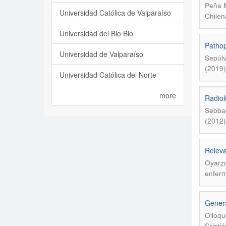
Peña M
Universidad Católica de Valparaíso
Chilen
Universidad del Bio Bio
Pathop
Universidad de Valparaíso
Sepúlv
(2019)
Universidad Católica del Norte
more
Radiol
Sebbag
(2012)
Releva
Oyarzú
enferm
Genera
Olloqu
Cristi