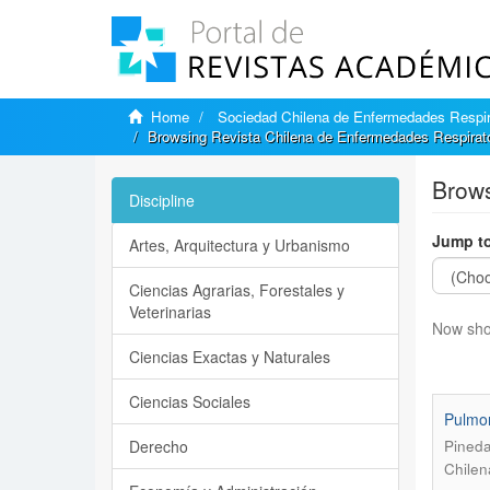
Home
Sociedad Chilena de Enfermedades Respir
Browsing Revista Chilena de Enfermedades Respirato
Brows
Discipline
Jump to
Artes, Arquitectura y Urbanismo
Ciencias Agrarias, Forestales y
Veterinarias
Now sho
Ciencias Exactas y Naturales
Ciencias Sociales
Pulmon
Derecho
Pineda
Chilen