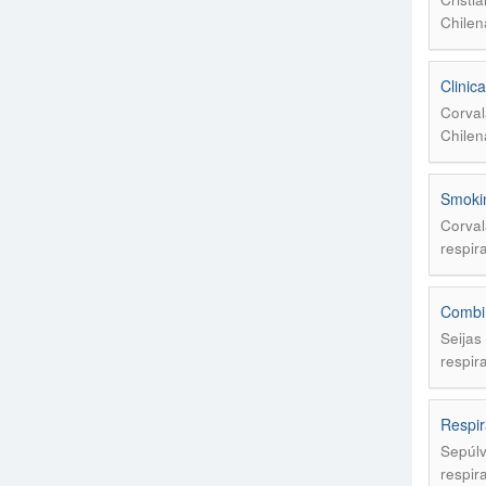
Chilen
Clinic
Corval
Chilen
Smokin
Corval
respir
Combin
Seijas 
respir
Respir
Sepúlv
respir