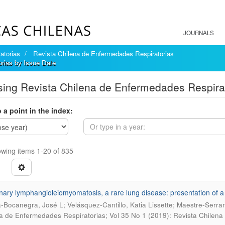
JOURNALS
atorias
Revista Chilena de Enfermedades Respiratorias
rias by Issue Date
ing Revista Chilena de Enfermedades Respirat
 a point in the index:
wing items 1-20 of 835
ary lymphangioleiomyomatosis, a rare lung disease: presentation of a 
-Bocanegra, José L; Velásquez-Cantillo, Katia Lissette; Maestre-Serra
a de Enfermedades Respiratorias; Vol 35 No 1 (2019): Revista Chilena