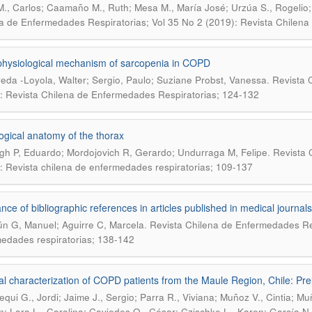
., Carlos; Caamaño M., Ruth; Mesa M., María José; Urzúa S., Rogelio; 
a de Enfermedades Respiratorias; Vol 35 No 2 (2019): Revista Chilen
hysiological mechanism of sarcopenia in COPD
.
eda -Loyola, Walter; Sergio, Paulo; Suziane Probst, Vanessa
Revista 
: Revista Chilena de Enfermedades Respiratorias; 124-132
ogical anatomy of the thorax
.
h P, Eduardo; Mordojovich R, Gerardo; Undurraga M, Felipe
Revista 
: Revista chilena de enfermedades respiratorias; 109-137
nce of bibliographic references in articles published in medical journals
.
n G, Manuel; Aguirre C, Marcela
Revista Chilena de Enfermedades Res
edades respiratorias; 138-142
l characterization of COPD patients from the Maule Region, Chile: Pre
equi G., Jordi; Jaime J., Sergio; Parra R., Viviana; Muñoz V., Cintia; Mu
án; Lara L., Carolina; Caviedes O., César; Czischke L., Karen; García N.,