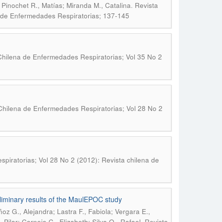
.
Pinochet R., Matías; Miranda M., Catalina
Revista
a de Enfermedades Respiratorias; 137-145
Chilena de Enfermedades Respiratorias; Vol 35 No 2
Chilena de Enfermedades Respiratorias; Vol 28 No 2
piratorias; Vol 28 No 2 (2012): Revista chilena de
liminary results of the MaulEPOC study
ñoz G., Alejandra; Lastra F., Fabiola; Vergara E.,
.
 Pilar; Cornejo C., Elizabeth; Silva O., Rafael
Revista