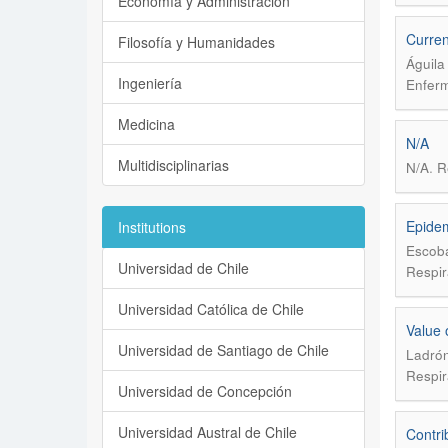
Economía y Administración
Curren
Filosofía y Humanidades
Águila
Ingeniería
Enferm
Medicina
N/A
Multidisciplinarias
.
N/A
R
Epidem
Institutions
Escoba
Universidad de Chile
Respir
Universidad Católica de Chile
Value 
Universidad de Santiago de Chile
Ladrón
Respir
Universidad de Concepción
Universidad Austral de Chile
Contri