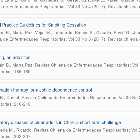
a de Enfermedades Respiratorias; Vol 33 No 4 (2017): Revista chilena
al Practice Guidelines for Smoking Cessation
án B., María Paz; Véjar M., Leonardo; Bambs S., Claudia; Pavié G., Jua
a de Enfermedades Respiratorias; Vol 33 No 3 (2017): Revista chilena
g, an addiction
.
án B., María Paz
Revista Chilena de Enfermedades Respiratorias; Vol
atorias; 186-189
ation therapy for nicotine dependence control
.
B., Daniel
Revista Chilena de Enfermedades Respiratorias; Vol 33 No 
atorias; 216-218
atory diseases of older adults in Chile: a short-term challenge
.
eda M., Ricardo
Revista Chilena de Enfermedades Respiratorias; Vol 
atorias; 303-307