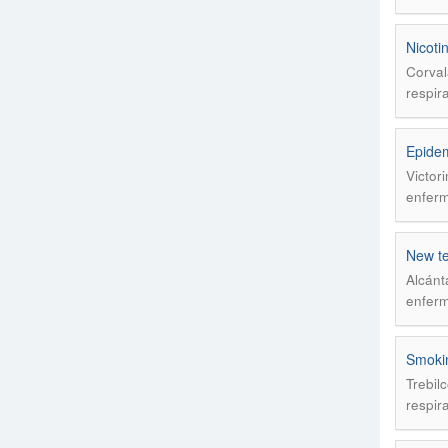
Nicoti
Corval
respir
Epidem
Victor
enferm
New te
Alcánt
enferm
Smokin
Trebil
respir