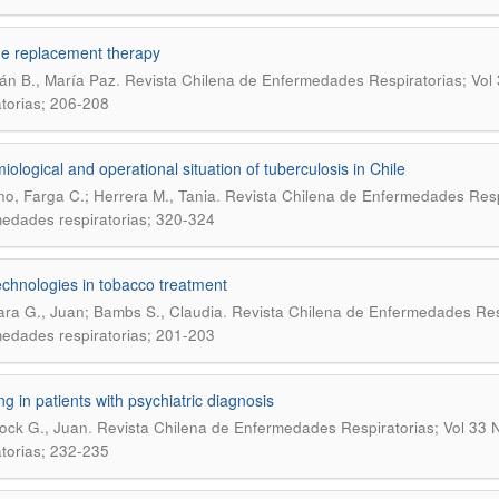
ne replacement therapy
.
án B., María Paz
Revista Chilena de Enfermedades Respiratorias; Vol
atorias; 206-208
iological and operational situation of tuberculosis in Chile
.
ino, Farga C.; Herrera M., Tania
Revista Chilena de Enfermedades Respi
edades respiratorias; 320-324
chnologies in tobacco treatment
.
ara G., Juan; Bambs S., Claudia
Revista Chilena de Enfermedades Resp
edades respiratorias; 201-203
g in patients with psychiatric diagnosis
.
cock G., Juan
Revista Chilena de Enfermedades Respiratorias; Vol 33 
atorias; 232-235