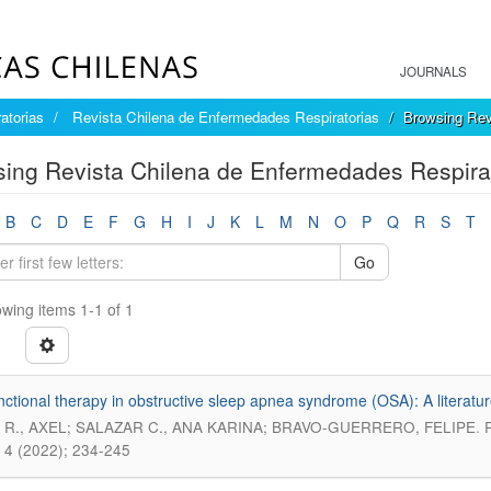
JOURNALS
atorias
Revista Chilena de Enfermedades Respiratorias
Browsing Rev
ing Revista Chilena de Enfermedades Respirat
B
C
D
E
F
G
H
I
J
K
L
M
N
O
P
Q
R
S
T
Go
wing items 1-1 of 1
ctional therapy in obstructive sleep apnea syndrome (OSA): A literatur
.
 R., AXEL; SALAZAR C., ANA KARINA; BRAVO-GUERRERO, FELIPE
 4 (2022); 234-245