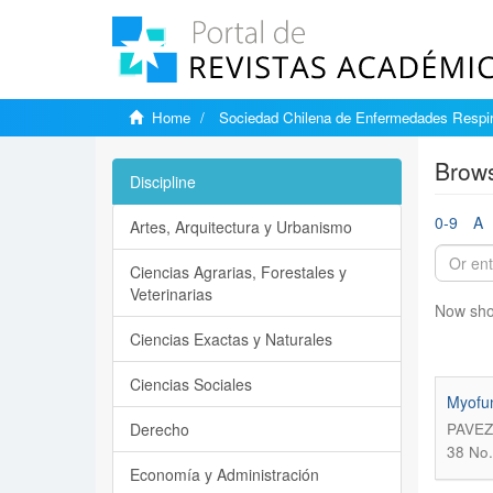
Home
Sociedad Chilena de Enfermedades Respir
Brows
Discipline
0-9
A
Artes, Arquitectura y Urbanismo
Ciencias Agrarias, Forestales y
Veterinarias
Now sho
Ciencias Exactas y Naturales
Ciencias Sociales
Myofun
Derecho
PAVEZ
38 No.
Economía y Administración