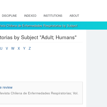
DISCIPLINE
INDEXED
INSTITUTIONS
ABOUT
ista Chilena de Enfermedades Respiratorias by Subject
orias by Subject "Adult; Humans"
U
V
W
X
Y
Z
e review
Revista Chilena de Enfermedades Respiratorias; Vol.