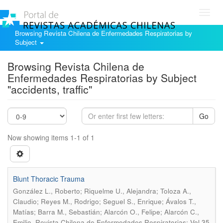
Toggl
navig
Browsing Revista Chilena de Enfermedades Respiratorias by
Subject
Browsing Revista Chilena de
Enfermedades Respiratorias by Subject
"accidents, traffic"
Go
Now showing items 1-1 of 1
Blunt Thoracic Trauma
González L., Roberto; Riquelme U., Alejandra; Toloza A.,
Claudio; Reyes M., Rodrigo; Seguel S., Enrique; Ávalos T.,
Matías; Barra M., Sebastián; Alarcón O., Felipe; Alarcón C.,
.
Emilio
Revista Chilena de Enfermedades Respiratorias; Vol 35