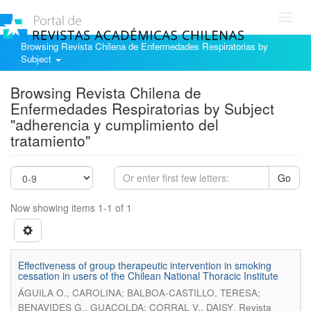
Toggl
navig
Browsing Revista Chilena de Enfermedades Respiratorias by
Subject
Browsing Revista Chilena de
Enfermedades Respiratorias by Subject
"adherencia y cumplimiento del
tratamiento"
Go
Now showing items 1-1 of 1
Effectiveness of group therapeutic intervention in smoking
cessation in users of the Chilean National Thoracic Institute
ÁGUILA O., CAROLINA; BALBOA-CASTILLO, TERESA;
.
BENAVIDES G., GUACOLDA; CORRAL V., DAISY
Revista