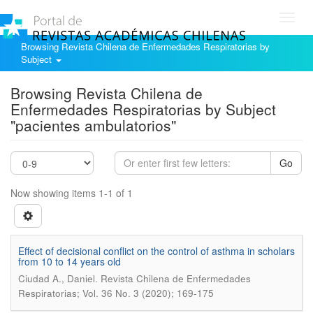
Toggl
navig
Browsing Revista Chilena de Enfermedades Respiratorias by
Subject
Browsing Revista Chilena de
Enfermedades Respiratorias by Subject
"pacientes ambulatorios"
Go
Now showing items 1-1 of 1
Effect of decisional conflict on the control of asthma in scholars
from 10 to 14 years old
.
Ciudad A., Daniel
Revista Chilena de Enfermedades
Respiratorias; Vol. 36 No. 3 (2020); 169-175