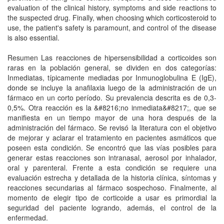
evaluation of the clinical history, symptoms and side reactions to
the suspected drug. Finally, when choosing which corticosteroid to
use, the patient's safety is paramount, and control of the disease
is also essential.
Resumen Las reacciones de hipersensibilidad a corticoides son
raras en la población general, se dividen en dos categorías:
Inmediatas, típicamente mediadas por Inmunoglobulina E (IgE),
donde se incluye la anafilaxia luego de la administración de un
fármaco en un corto período. Su prevalencia descrita es de 0,3-
0,5%. Otra reacción es la &#8216;no inmediata&#8217;, que se
manifiesta en un tiempo mayor de una hora después de la
administración del fármaco. Se revisó la literatura con el objetivo
de mejorar y aclarar el tratamiento en pacientes asmáticos que
poseen esta condición. Se encontró que las vías posibles para
generar estas reacciones son intranasal, aerosol por inhalador,
oral y parenteral. Frente a esta condición se requiere una
evaluación estrecha y detallada de la historia clínica, síntomas y
reacciones secundarias al fármaco sospechoso. Finalmente, al
momento de elegir tipo de corticoide a usar es primordial la
seguridad del paciente logrando, además, el control de la
enfermedad.