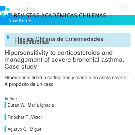
Toggl
navig
View Item
Revista Chilena de Enfermedades
Respiratorias
Hipersensitivity to corticosteroids and
management of severe bronchial asthma.
Case study
Hipersensibilidad a corticoides y manejo en asma severa.
A propósito de un caso
Author
Durán W., María Ignacia
Pinochet F., Víctor
Aguayo C., Miguel