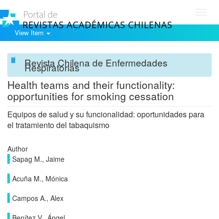
Toggl
navig
View Item
Revista Chilena de Enfermedades
Respiratorias
Health teams and their functionality:
opportunities for smoking cessation
Equipos de salud y su funcionalidad: oportunidades para
el tratamiento del tabaquismo
Author
Sapag M., Jaime
Acuña M., Mónica
Campos A., Alex
Benítez V., Ángel