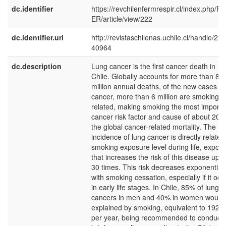
dc.identifier
https://revchilenfermrespir.cl/index.php/R
ER/article/view/222
dc.identifier.uri
http://revistaschilenas.uchile.cl/handle/225
40964
dc.description
Lung cancer is the first cancer death in
Chile. Globally accounts for more than 8
million annual deaths, of the new cases of
cancer, more than 6 million are smoking
related, making smoking the most importa
cancer risk factor and cause of about 20%
the global cancer-related mortality. The
incidence of lung cancer is directly related
smoking exposure level during life, expos
that increases the risk of this disease up t
30 times. This risk decreases exponentiall
with smoking cessation, especially if it occ
in early life stages. In Chile, 85% of lung
cancers in men and 40% in women would
explained by smoking, equivalent to 1926
per year, being recommended to conduct