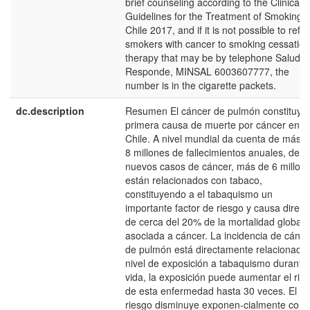
brief counseling according to the Clinical
Guidelines for the Treatment of Smoking i
Chile 2017, and if it is not possible to refer 
smokers with cancer to smoking cessation
therapy that may be by telephone Salud
Responde, MINSAL 6003607777, the
number is in the cigarette packets.
dc.description
Resumen El cáncer de pulmón constituye 
primera causa de muerte por cáncer en
Chile. A nivel mundial da cuenta de más 
8 millones de fallecimientos anuales, de l
nuevos casos de cáncer, más de 6 millon
están relacionados con tabaco,
constituyendo a el tabaquismo un
importante factor de riesgo y causa direct
de cerca del 20% de la mortalidad global
asociada a cáncer. La incidencia de cánce
de pulmón está directamente relacionada 
nivel de exposición a tabaquismo durante 
vida, la exposición puede aumentar el rie
de esta enfermedad hasta 30 veces. El
riesgo disminuye exponen-cialmente con 