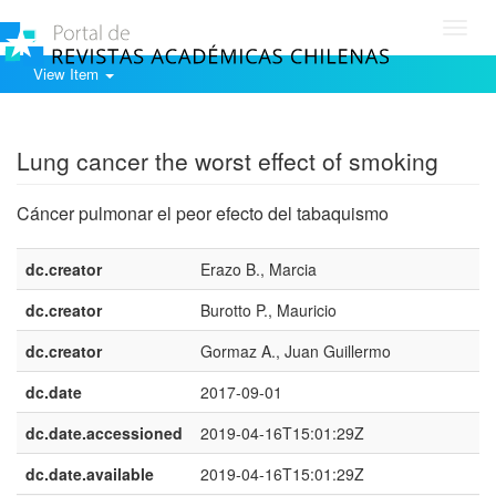
Toggl
navig
View Item
Show simple item record
Lung cancer the worst effect of smoking
Cáncer pulmonar el peor efecto del tabaquismo
dc.creator
Erazo B., Marcia
dc.creator
Burotto P., Mauricio
dc.creator
Gormaz A., Juan Guillermo
dc.date
2017-09-01
dc.date.accessioned
2019-04-16T15:01:29Z
dc.date.available
2019-04-16T15:01:29Z