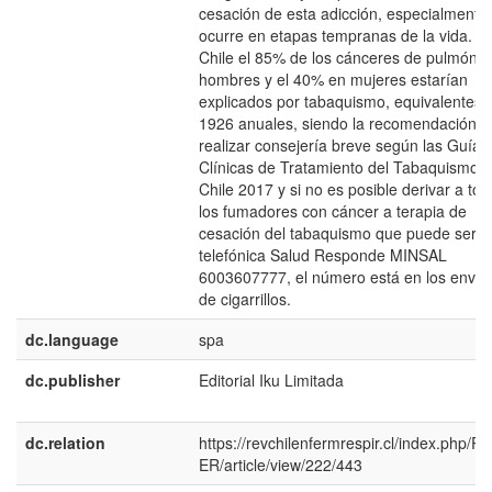
cesación de esta adicción, especialmente 
ocurre en etapas tempranas de la vida. E
Chile el 85% de los cánceres de pulmón 
hombres y el 40% en mujeres estarían
explicados por tabaquismo, equivalentes 
1926 anuales, siendo la recomendación
realizar consejería breve según las Guías
Clínicas de Tratamiento del Tabaquismo
Chile 2017 y si no es posible derivar a to
los fumadores con cáncer a terapia de
cesación del tabaquismo que puede ser
telefónica Salud Responde MINSAL
6003607777, el número está en los enva
de cigarrillos.
dc.language
spa
dc.publisher
Editorial Iku Limitada
dc.relation
https://revchilenfermrespir.cl/index.php/R
ER/article/view/222/443