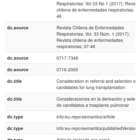
Respiratorias; Vol 33 No 1 (2017): Revista
chilena de enfermedades respiratorias; 37
46
dc.source
Revista Chilena de Enfermedades
Respiratorias; Vol. 33 Núm. 1 (2017):
Revista chilena de enfermedades
respiratorias; 37-46
dc.source
0717-7348
dc.source
0716-2065
dc.title
Consideration in referral and selection of
candidates for lung transplantation
dc.title
Consideraciones en la derivación y selecc
de candidatos a trasplante pulmonar
dc.type
info:eu-repo/semantics/article
dc.type
info:eu-repo/semantics/publishedVersion
dc.type
Artículo revisado por pares