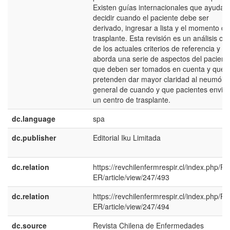
Existen guías internacionales que ayudan
decidir cuando el paciente debe ser
derivado, ingresar a lista y el momento de
trasplante. Esta revisión es un análisis crít
de los actuales criterios de referencia y
aborda una serie de aspectos del pacient
que deben ser tomados en cuenta y que
pretenden dar mayor claridad al neumólo
general de cuando y que pacientes enviar
un centro de trasplante.
dc.language
spa
dc.publisher
Editorial Iku Limitada
dc.relation
https://revchilenfermrespir.cl/index.php/R
ER/article/view/247/493
dc.relation
https://revchilenfermrespir.cl/index.php/R
ER/article/view/247/494
dc.source
Revista Chilena de Enfermedades