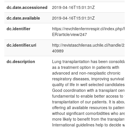
dc.date.accessioned
2019-04-16T15:01:31Z
dc.date.available
2019-04-16T15:01:31Z
dc.identifier
https://revchilenfermrespir.cl/index.php/R
ER/article/view/247
dc.identifier.uri
http://revistaschilenas.uchile.cl/handle/225
40989
dc.description
Lung transplantation has been consolidat
as a treatment option in patients with
advanced and non-neoplastic chronic
respiratory diseases, improving survival a
quality of life in well selected candidates.
Good coordination with a transplant center
fundamental to enable better access to th
transplantation of our patients. It is about
offering all available resources to patients
without significant comorbidities who are
more likely to benefit from the transplant.
International guidelines help to decide wh