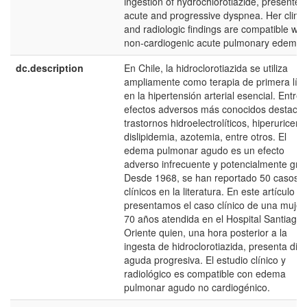
ingestion of hydrochlorotiazide, presented
acute and progressive dyspnea. Her clinic
and radiologic findings are compatible wit
non-cardiogenic acute pulmonary edema.
dc.description
En Chile, la hidroclorotiazida se utiliza
ampliamente como terapia de primera lín
en la hipertensión arterial esencial. Entre 
efectos adversos más conocidos destacan
trastornos hidroelectrolíticos, hiperuricemi
dislipidemia, azotemia, entre otros. El
edema pulmonar agudo es un efecto
adverso infrecuente y potencialmente gra
Desde 1968, se han reportado 50 casos
clínicos en la literatura. En este artículo
presentamos el caso clínico de una mujer
70 años atendida en el Hospital Santiago
Oriente quien, una hora posterior a la
ingesta de hidroclorotiazida, presenta dis
aguda progresiva. El estudio clínico y
radiológico es compatible con edema
pulmonar agudo no cardiogénico.