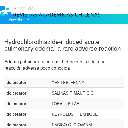
Toggl
navig
View Item
Show simple item record
Hydrochlorothiazide-induced acute
pulmonary edema: a rare adverse reaction
Edema pulmonar agudo por hidroclorotiazida: una
reacción adversa poco conocida
dc.creator
YEN LEE, PENNY
dc.creator
SALINAS F, MAURICIO
dc.creator
LORA L, PILAR
dc.creator
REYNOLDS H, ENRIQUE
dc.creator
ENCISO G, GIOVANNI