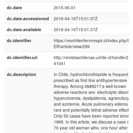
dc.date
2015-06-01
dc.date.accessioned
2019-04-16T15:01:37Z
dc.date.available
2019-04-16T15:01:37Z
dc.identifier
https://revchilenfermrespir.cl/index.php/R
ER/article/view/299
dc.identifier.uri
http://revistaschilenas.uchile.cl/handle/225
41041
dc.description
In Chile, hydrochlorothiazide is frequently
prescribed as first line antihypertensive
therapy. Among it&#8217;s well known
adverse reactions are: electrolytic disorde
hyperuricemia, dyslipidemia, agranulocyto
and azotemia. Acute pulmonary edema is
rare and potentially lethal adverse effect.
Only 50 cases have been reported since
1968. In this article, we discuss a case of 
70 year old woman who, one hour after th