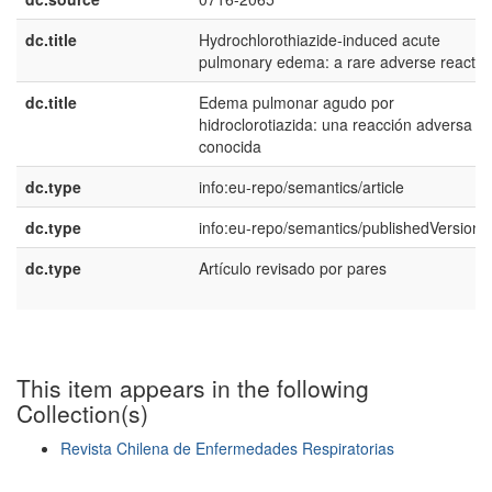
dc.title
Hydrochlorothiazide-induced acute
pulmonary edema: a rare adverse reactio
dc.title
Edema pulmonar agudo por
hidroclorotiazida: una reacción adversa p
conocida
dc.type
info:eu-repo/semantics/article
dc.type
info:eu-repo/semantics/publishedVersion
dc.type
Artículo revisado por pares
This item appears in the following
Collection(s)
Revista Chilena de Enfermedades Respiratorias
Show simple item record