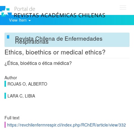
Toggl
navig
View Item
Revista Chilena de Enfermedades
Respiratorias
Ethics, bioethics or medical ethics?
¿Ética, bioética o ética médica?
Author
ROJAS O, ALBERTO
LARA C, LIBIA
Full text
https://revchilenfermrespir.cl/index.php/RChER/article/view/332