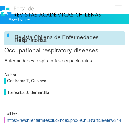
Toggl
navig
View Item
Revista Chilena de Enfermedades
Respiratorias
Occupational respiratory diseases
Enfermedades respiratorias ocupacionales
Author
Contreras T, Gustavo
Torrealba J, Bernardita
Full text
https://revchilenfermrespir.cl/index.php/RChER/article/view/344