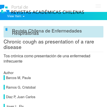
Toggl
navig
View Item
Revista Chilena de Enfermedades
Respiratorias
Chronic cough as presentation of a rare
disease
Tos crónica como presentación de una enfermedad
infrecuente
Author
Barcos M, Paula
Ramos G, Cristobal
Diaz P, Juan Carlos
Jover L, Ely