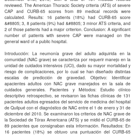
reviewed. The American Thoracic Society criteria (ATS) of severe
CAP and CURB-65 scores from 89 medical records were
calculated. Results: 16 patients (18%) had CURB-65 score
&#8805; 3, 8 patients (9%) had &#8805; 3 minor ATS criteria, and
2 of those patients had a major criterion. Conclusion: A significant
number of patients with severe CAP were managed on the
general ward of a public hospital.
Introducción: La neumonía grave del adulto adquirida en la
comunidad (NAC grave) se caracteriza por requerir manejo en la
unidad de cuidados intensivos (UCI), dado su mayor mortalidad y
riesgo de complicaciones, por lo cual se han diseñado distintas
escalas de predicción de gravedad. Objetivo: Identificar
apacientes adultos con NAC grave manejados en la sala de
cuidados generales. Pacientes y Métodos: Estudio clínico
descriptivo retrospectivo, se revisaron las fichas clínicas de 131
pacientes adultos egresados del servicio de medicina del hospital
de Quilpué con el diagnóstico de NAC entre el 1 de enero y 31 de
diciembre del 2010. Se examinaron los criterios de NAC grave de
la Sociedad de Tórax Americana (ATS) y se midió el CURB-65 de
89 pacientes que consignaban esta información. Resultados: En
16 pacientes (18%) se obtuvo una puntuación del CURB-65