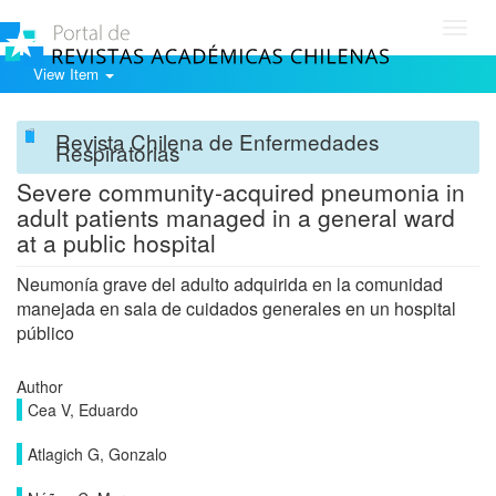
Toggl
navig
View Item
Revista Chilena de Enfermedades
Respiratorias
Severe community-acquired pneumonia in
adult patients managed in a general ward
at a public hospital
Neumonía grave del adulto adquirida en la comunidad
manejada en sala de cuidados generales en un hospital
público
Author
Cea V, Eduardo
Atlagich G, Gonzalo