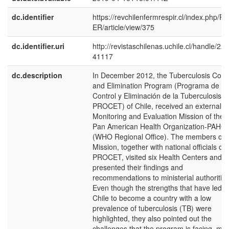
dc.identifier
https://revchilenfermrespir.cl/index.php/R
ER/article/view/375
dc.identifier.uri
http://revistaschilenas.uchile.cl/handle/225
41117
dc.description
In December 2012, the Tuberculosis Contr
and Elimination Program (Programa de
Control y Eliminación de la Tuberculosis-
PROCET) of Chile, received an external
Monitoring and Evaluation Mission of the
Pan American Health Organization-PAHO
(WHO Regional Office). The members of 
Mission, together with national officials of
PROCET, visited six Health Centers and
presented their findings and
recommendations to ministerial authorities
Even though the strengths that have led
Chile to become a country with a low
prevalence of tuberculosis (TB) were
highlighted, they also pointed out the
challenges that the program is facing, mai