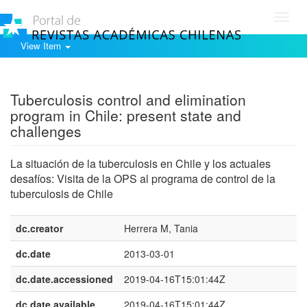
Toggl
navig
View Item
Show simple item record
Tuberculosis control and elimination
program in Chile: present state and
challenges
La situación de la tuberculosis en Chile y los actuales
desafíos: Visita de la OPS al programa de control de la
tuberculosis de Chile
dc.creator
Herrera M, Tania
dc.date
2013-03-01
dc.date.accessioned
2019-04-16T15:01:44Z
dc.date.available
2019-04-16T15:01:44Z