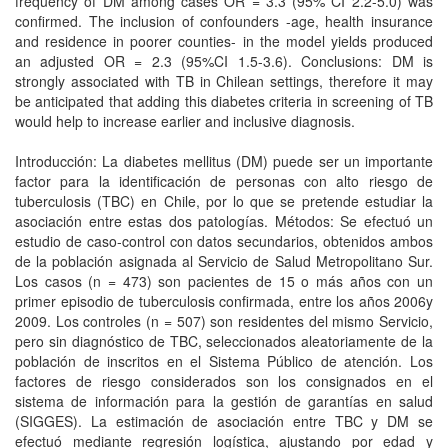
frequency of DM among cases OR = 3.3 (95% CI 2.2-5.0) was
confirmed. The inclusion of confounders -age, health insurance
and residence in poorer counties- in the model yields produced
an adjusted OR = 2.3 (95%CI 1.5-3.6). Conclusions: DM is
strongly associated with TB in Chilean settings, therefore it may
be anticipated that adding this diabetes criteria in screening of TB
would help to increase earlier and inclusive diagnosis.
Introducción: La diabetes mellitus (DM) puede ser un importante
factor para la identificación de personas con alto riesgo de
tuberculosis (TBC) en Chile, por lo que se pretende estudiar la
asociación entre estas dos patologías. Métodos: Se efectuó un
estudio de caso-control con datos secundarios, obtenidos ambos
de la población asignada al Servicio de Salud Metropolitano Sur.
Los casos (n = 473) son pacientes de 15 o más años con un
primer episodio de tuberculosis confirmada, entre los años 2006y
2009. Los controles (n = 507) son residentes del mismo Servicio,
pero sin diagnóstico de TBC, seleccionados aleatoriamente de la
población de inscritos en el Sistema Público de atención. Los
factores de riesgo considerados son los consignados en el
sistema de información para la gestión de garantías en salud
(SIGGES). La estimación de asociación entre TBC y DM se
efectuó mediante regresión logística, ajustando por edad y