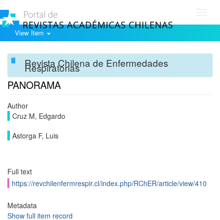
Toggl
navig
View Item
Revista Chilena de Enfermedades
Respiratorias
PANORAMA
Author
Cruz M, Edgardo
Astorga F, Luis
Full text
https://revchilenfermrespir.cl/index.php/RChER/article/view/410
Metadata
Show full item record