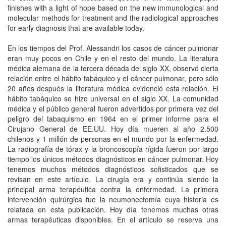
finishes with a light of hope based on the new immunological and
molecular methods for treatment and the radiological approaches
for early diagnosis that are available today.
En los tiempos del Prof. Alessandri los casos de cáncer pulmonar
eran muy pocos en Chile y en el resto del mundo. La literatura
médica alemana de la tercera década del siglo XX, observó cierta
relación entre el hábito tabáquico y el cáncer pulmonar, pero sólo
20 años después la literatura médica evidenció esta relación. El
hábito tabáquico se hizo universal en el siglo XX. La comunidad
médica y el público general fueron advertidos por primera vez del
peligro del tabaquismo en 1964 en el primer informe para el
Cirujano General de EE.UU. Hoy día mueren al año 2.500
chilenos y 1 millón de personas en el mundo por la enfermedad.
La radiografía de tórax y la broncoscopía rígida fueron por largo
tiempo los únicos métodos diagnósticos en cáncer pulmonar. Hoy
tenemos muchos métodos diagnósticos sofisticados que se
revisan en este artículo. La cirugía era y continúa siendo la
principal arma terapéutica contra la enfermedad. La primera
intervención quirúrgica fue la neumonectomía cuya historia es
relatada en esta publicación. Hoy día tenemos muchas otras
armas terapéuticas disponibles. En el artículo se reserva una