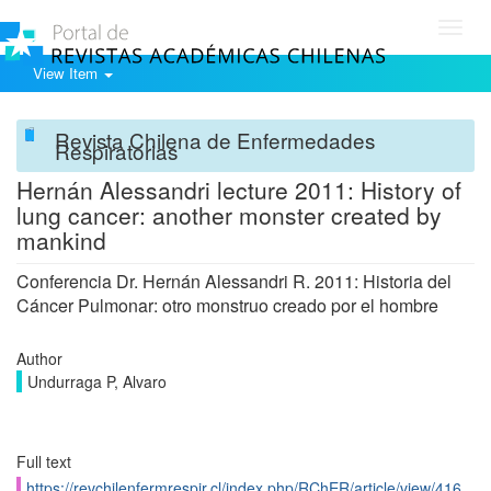
Toggl
navig
View Item
Revista Chilena de Enfermedades
Respiratorias
Hernán Alessandri lecture 2011: History of
lung cancer: another monster created by
mankind
Conferencia Dr. Hernán Alessandri R. 2011: Historia del
Cáncer Pulmonar: otro monstruo creado por el hombre
Author
Undurraga P, Alvaro
Full text
https://revchilenfermrespir.cl/index.php/RChER/article/view/416