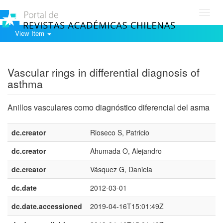
Toggl
navig
View Item
Show simple item record
Vascular rings in differential diagnosis of
asthma
Anillos vasculares como diagnóstico diferencial del asma
dc.creator
Rioseco S, Patricio
dc.creator
Ahumada O, Alejandro
dc.creator
Vásquez G, Daniela
dc.date
2012-03-01
dc.date.accessioned
2019-04-16T15:01:49Z