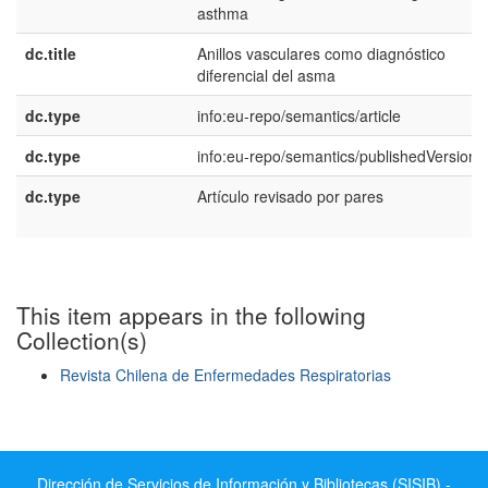
asthma
dc.title
Anillos vasculares como diagnóstico
diferencial del asma
dc.type
info:eu-repo/semantics/article
dc.type
info:eu-repo/semantics/publishedVersion
dc.type
Artículo revisado por pares
This item appears in the following
Collection(s)
Revista Chilena de Enfermedades Respiratorias
Show simple item record
Dirección de Servicios de Información y Bibliotecas (SISIB) -