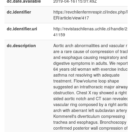
dc.date.available
2019-04-16T15:01:49Z
dc.identifier
https://revchilenfermrespir.cl/index.php/R
ER/article/view/417
dc.identifier.uri
http://revistaschilenas.uchile.cl/handle/225
41159
dc.description
Aortic arch abnormalities and vascular rin
are a rare cause of compression of trach
and esophagus causing respiratory and
digestive symptoms in adults. We report a
64 years old woman with exercise induce
asthma not resolving with adequate
treatment. Flow/volume loop shape
suggested an intrathoracic major airway
obstruction. Chest X ray showed a right
sided aortic notch and CT scan revealed 
vascular ring composed by a right aortic
arch with aberrant left subclavian artery a
Kommerell's diverticulum compressing
trachea and esophagus. Bronchoscopy
confirmed posterior wall compression of