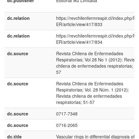
dc.publisher
Editorial Iku Limitada
dc.relation
https://revchilenfermrespir.cl/index.php/R
ER/article/view/417/833
dc.relation
https://revchilenfermrespir.cl/index.php/R
ER/article/view/417/834
dc.source
Revista Chilena de Enfermedades
Respiratorias; Vol 28 No 1 (2012): Revista
chilena de enfermedades respiratorias; 51
57
dc.source
Revista Chilena de Enfermedades
Respiratorias; Vol. 28 Núm. 1 (2012):
Revista chilena de enfermedades
respiratorias; 51-57
dc.source
0717-7348
dc.source
0716-2065
dc.title
Vascular rings in differential diagnosis of