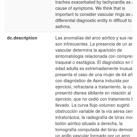
trachea exacerbated by tachycardia as a
cause of symptoms. We think that is
important to consider vascular rings as a
differential diagnostic entity in difficult to tr
asthma.
dc.description
Las anomalías del arco aórtico y sus ram
son infrecuentes. La presencia de un anill
vascular determina la aparición de
sintomatologia relacionada con compresi
traqueal o esofágica. El diagnóstico en la
edad adulta es extremadamente inusual. 
presenta el caso de una mujer de 64 año
con diagnóstico de Asma inducida por
ejercicio, refractaria a tratamiento, la cual
presentó disnea sibilante en relación al
ejercicio, que no cedió con tratamiento bi
llevado. La curva flujo-volumen sugirió
obstrucción variable de la vía aérea centra
intratorácica, la radiografía de tórax most
botón aórtico situado a derecha, la
tomografía computada del tórax demostró
un anillo vascular formado por un arco