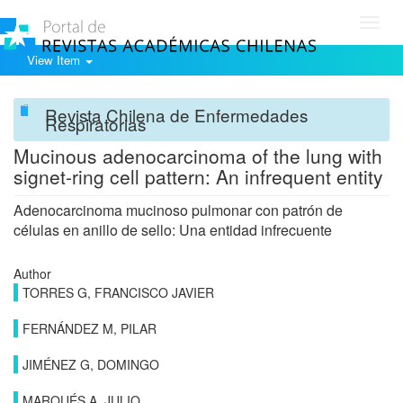
Toggl
navig
View Item
Revista Chilena de Enfermedades
Respiratorias
Mucinous adenocarcinoma of the lung with
signet-ring cell pattern: An infrequent entity
Adenocarcinoma mucinoso pulmonar con patrón de
células en anillo de sello: Una entidad infrecuente
Author
TORRES G, FRANCISCO JAVIER
FERNÁNDEZ M, PILAR
JIMÉNEZ G, DOMINGO
MARQUÉS A, JULIO