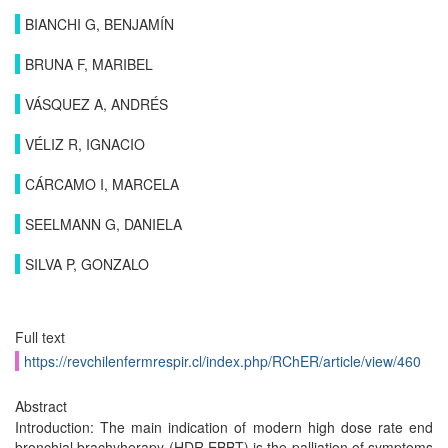
BIANCHI G, BENJAMÍN
BRUNA F, MARIBEL
VÁSQUEZ A, ANDRÉS
VÉLIZ R, IGNACIO
CÁRCAMO I, MARCELA
SEELMANN G, DANIELA
SILVA P, GONZALO
Full text
https://revchilenfermrespir.cl/index.php/RChER/article/view/460
Abstract
Introduction: The main indication of modern high dose rate end
bronchial brachyherapy (HDR EBBT) is the palliation of symptoms