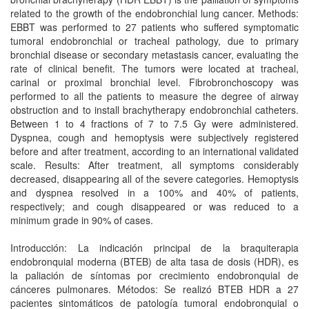
related to the growth of the endobronchial lung cancer. Methods:
EBBT was performed to 27 patients who suffered symptomatic
tumoral endobronchial or tracheal pathology, due to primary
bronchial disease or secondary metastasis cancer, evaluating the
rate of clinical benefit. The tumors were located at tracheal,
carinal or proximal bronchial level. Fibrobronchoscopy was
performed to all the patients to measure the degree of airway
obstruction and to install brachytherapy endobronchial catheters.
Between 1 to 4 fractions of 7 to 7.5 Gy were administered.
Dyspnea, cough and hemoptysis were subjectively registered
before and after treatment, according to an international validated
scale. Results: After treatment, all symptoms considerably
decreased, disappearing all of the severe categories. Hemoptysis
and dyspnea resolved in a 100% and 40% of patients,
respectively; and cough disappeared or was reduced to a
minimum grade in 90% of cases.
Introducción: La indicación principal de la braquiterapia
endobronquial moderna (BTEB) de alta tasa de dosis (HDR), es
la paliación de síntomas por crecimiento endobronquial de
cánceres pulmonares. Métodos: Se realizó BTEB HDR a 27
pacientes sintomáticos de patología tumoral endobronquial o