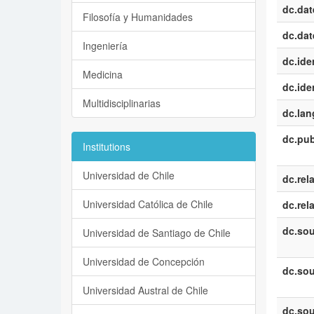
dc.dat
Filosofía y Humanidades
dc.dat
Ingeniería
dc.iden
Medicina
dc.iden
Multidisciplinarias
dc.la
dc.pub
Institutions
Universidad de Chile
dc.rel
Universidad Católica de Chile
dc.rel
dc.sou
Universidad de Santiago de Chile
Universidad de Concepción
dc.sou
Universidad Austral de Chile
dc.sou