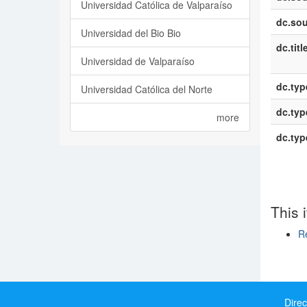
Universidad Católica de Valparaíso
dc.sou
Universidad del Bio Bio
dc.titl
Universidad de Valparaíso
dc.typ
Universidad Católica del Norte
dc.typ
more
dc.typ
This 
R
Show si
Direc