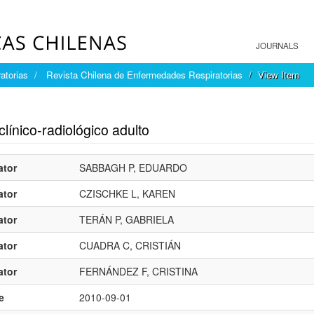
JOURNALS
atorias
Revista Chilena de Enfermedades Respiratorias
View Item
mple item record
línico-radiológico adulto
ator
SABBAGH P, EDUARDO
ator
CZISCHKE L, KAREN
ator
TERÁN P, GABRIELA
ator
CUADRA C, CRISTIÁN
ator
FERNÁNDEZ F, CRISTINA
e
2010-09-01