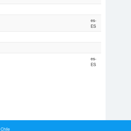
es-
ES
es-
ES
 Chile