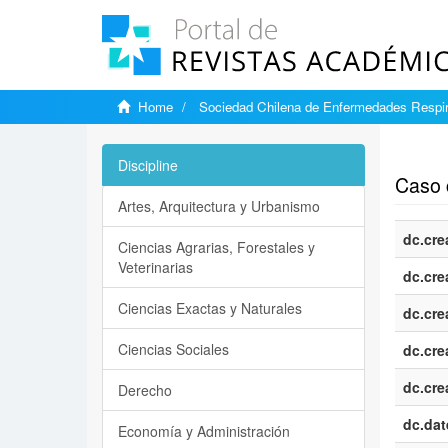
Home
Sociedad Chilena de Enfermedades Respir
Show si
Discipline
Caso c
Artes, Arquitectura y Urbanismo
dc.cre
Ciencias Agrarias, Forestales y
Veterinarias
dc.cre
Ciencias Exactas y Naturales
dc.cre
Ciencias Sociales
dc.cre
dc.cre
Derecho
dc.dat
Economía y Administración