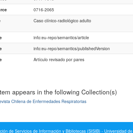
rce
0716-2065
e
Caso clínico-radiológico adulto
e
info:eu-repo/semantics/article
e
info:eu-repo/semantics/publishedVersion
e
Artículo revisado por pares
item appears in the following Collection(s)
evista Chilena de Enfermedades Respiratorias
mple item record
ción de Servicios de Información y Bibliotecas (SISIB) - Universidad de