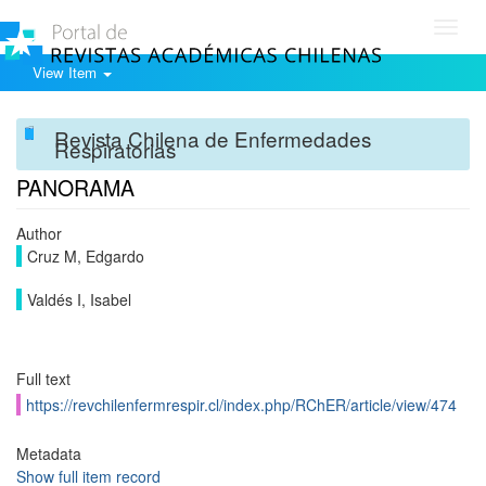
Toggl
navig
View Item
Revista Chilena de Enfermedades
Respiratorias
PANORAMA
Author
Cruz M, Edgardo
Valdés I, Isabel
Full text
https://revchilenfermrespir.cl/index.php/RChER/article/view/474
Metadata
Show full item record