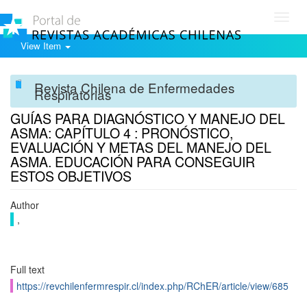
Toggl
navig
View Item
Revista Chilena de Enfermedades
Respiratorias
GUÍAS PARA DIAGNÓSTICO Y MANEJO DEL
ASMA: CAPÍTULO 4 : PRONÓSTICO,
EVALUACIÓN Y METAS DEL MANEJO DEL
ASMA. EDUCACIÓN PARA CONSEGUIR
ESTOS OBJETIVOS
Author
,
Full text
https://revchilenfermrespir.cl/index.php/RChER/article/view/685