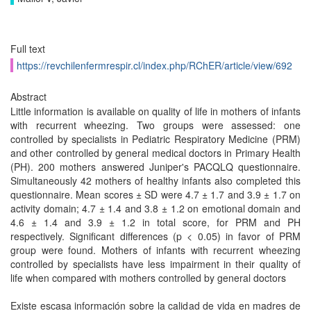
Full text
https://revchilenfermrespir.cl/index.php/RChER/article/view/692
Abstract
Little information is available on quality of life in mothers of infants
with recurrent wheezing. Two groups were assessed: one
controlled by specialists in Pediatric Respiratory Medicine (PRM)
and other controlled by general medical doctors in Primary Health
(PH). 200 mothers answered Juniper's PACQLQ questionnaire.
Simultaneously 42 mothers of healthy infants also completed this
questionnaire. Mean scores ± SD were 4.7 ± 1.7 and 3.9 ± 1.7 on
activity domain; 4.7 ± 1.4 and 3.8 ± 1.2 on emotional domain and
4.6 ± 1.4 and 3.9 ± 1.2 in total score, for PRM and PH
respectively. Significant differences (p < 0.05) in favor of PRM
group were found. Mothers of infants with recurrent wheezing
controlled by specialists have less impairment in their quality of
life when compared with mothers controlled by general doctors
Existe escasa información sobre la calidad de vida en madres de