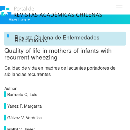
Toggl
navig
View Item
Revista Chilena de Enfermedades
Respiratorias
Quality of life in mothers of infants with
recurrent wheezing
Calidad de vida en madres de lactantes portadores de
sibilancias recurrentes
Author
Barrueto C, Luis
Yáñez F, Margarita
Gálvez V, Verónica
Mallol V, Javier