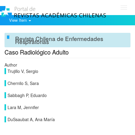
Toggl
navig
View Item
Revista Chilena de Enfermedades
Respiratorias
Caso Radiológico Adulto
Author
Trujillo V, Sergio
Chernilo S, Sara
Sabbagh P, Eduardo
Lara M, Jennifer
DuSsaubat A, Ana María