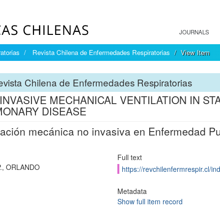
JOURNALS
atorias
Revista Chilena de Enfermedades Respiratorias
View Item
vista Chilena de Enfermedades Respiratorias
INVASIVE MECHANICAL VENTILATION IN S
MONARY DISEASE
lación mecánica no invasiva en Enfermedad Pu
Full text
P., ORLANDO
https://revchilenfermrespir.cl/
Metadata
Show full item record