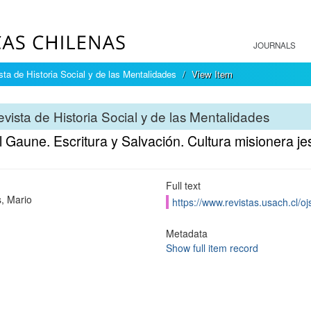
JOURNALS
sta de Historia Social y de las Mentalidades
View Item
vista de Historia Social y de las Mentalidades
 Gaune. Escritura y Salvación. Cultura misionera j
Full text
, Mario
https://www.revistas.usach.cl/oj
Metadata
Show full item record