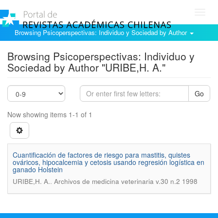
Toggl
navig
Browsing Psicoperspectivas: Individuo y Sociedad by Author
Browsing Psicoperspectivas: Individuo y
Sociedad by Author "URIBE,H. A."
Go
Now showing items 1-1 of 1
Cuantificación de factores de riesgo para mastitis, quistes
ováricos, hipocalcemia y cetosis usando regresión logística en
ganado Holstein
.
URIBE,H. A.
Archivos de medicina veterinaria v.30 n.2 1998