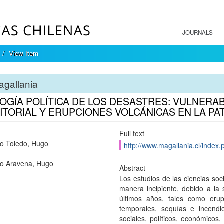
JOURNALS
View Item
agallania
OGÍA POLÍTICA DE LOS DESASTRES: VULNERAB
ITORIAL Y ERUPCIONES VOLCÁNICAS EN LA PA
Full text
o Toledo, Hugo
http://www.magallania.cl/index.
o Aravena, Hugo
Abstract
Los estudios de las ciencias so
manera incipiente, debido a la
últimos años, tales como erup
temporales, sequías e incendi
sociales, políticos, económicos,