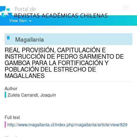
Toggl
navig
View Item
Magallania
REAL PROVISIÓN, CAPITULACIÓN E
INSTRUCCIÓN DE PEDRO SARMIENTO DE
GAMBOA PARA LA FORTIFICACIÓN Y
POBLACIÓN DEL ESTRECHO DE
MAGALLANES
Author
Zuleta Carrandi, Joaquín
Full text
http://www.magallania.cl/index.php/magallania/article/view/829