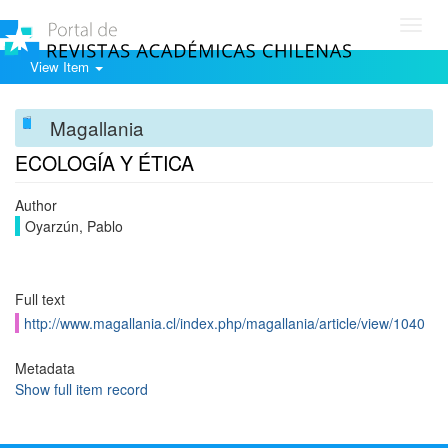
Toggl
navig
View Item
Magallania
ECOLOGÍA Y ÉTICA
Author
Oyarzún, Pablo
Full text
http://www.magallania.cl/index.php/magallania/article/view/1040
Metadata
Show full item record