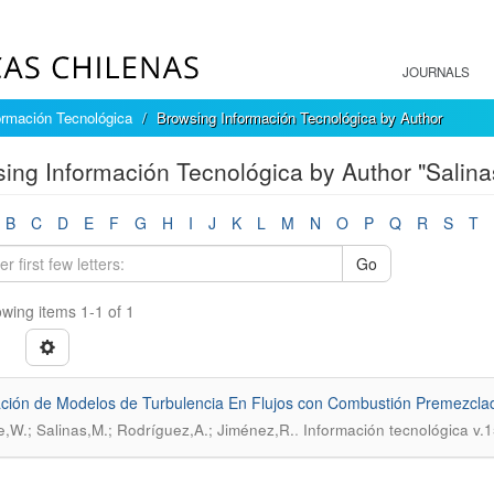
JOURNALS
ormación Tecnológica
Browsing Información Tecnológica by Author
ing Información Tecnológica by Author "Salina
B
C
D
E
F
G
H
I
J
K
L
M
N
O
P
Q
R
S
T
Go
wing items 1-1 of 1
ción de Modelos de Turbulencia En Flujos con Combustión Premezcla
.
e,W.; Salinas,M.; Rodríguez,A.; Jiménez,R.
Información tecnológica v.