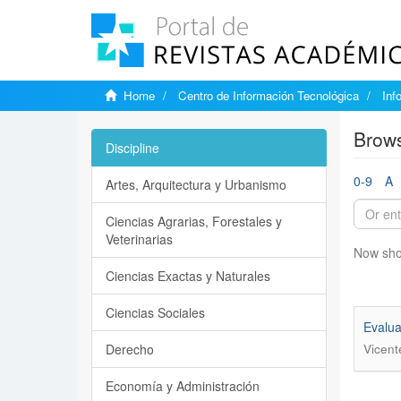
Home
Centro de Información Tecnológica
Inf
Brows
Discipline
0-9
A
Artes, Arquitectura y Urbanismo
Ciencias Agrarias, Forestales y
Veterinarias
Now sho
Ciencias Exactas y Naturales
Ciencias Sociales
Evalua
Derecho
Vicent
Economía y Administración