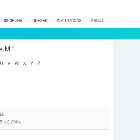
DISCIPLINE
INDEXED
INSTITUTIONS
ABOUT
s,M."
U
V
W
X
Y
Z
da
15 n.2 2004