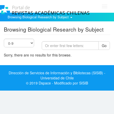
Toggl
navig
Browsing Biological Research by Subject
Browsing Biological Research by Subject
Go
Sorry, there are no results for this browse.
Dirección de Servicios de Información y Bibliotecas (SISIB) -
Universidad de Chile
© 2019 Dspace - Modificado por SISIB