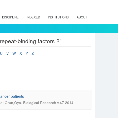
DISCIPLINE
INDEXED
INSTITUTIONS
ABOUT
epeat-binding factors 2"
U
V
W
X
Y
Z
cancer patients
.
me; Orun,Oya
Biological Research v.47 2014