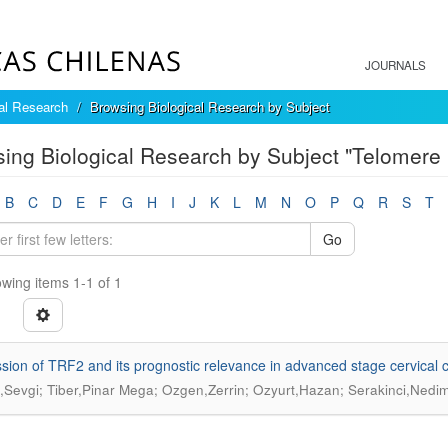
JOURNALS
cal Research
Browsing Biological Research by Subject
ing Biological Research by Subject "Telomere r
B
C
D
E
F
G
H
I
J
K
L
M
N
O
P
Q
R
S
T
Go
wing items 1-1 of 1
sion of TRF2 and its prognostic relevance in advanced stage cervical 
Sevgi; Tiber,Pinar Mega; Ozgen,Zerrin; Ozyurt,Hazan; Serakinci,Nedi