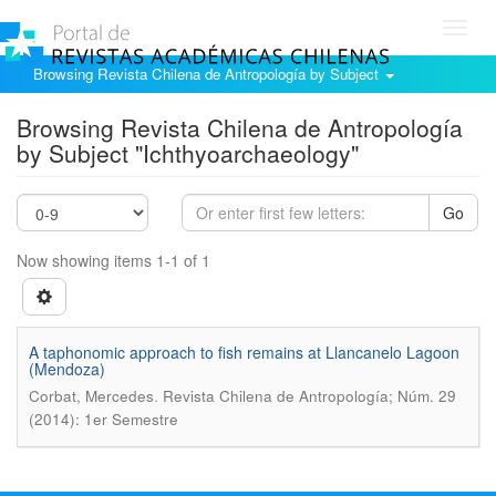
Toggl
navig
Browsing Revista Chilena de Antropología by Subject
Browsing Revista Chilena de Antropología
by Subject "Ichthyoarchaeology"
Go
Now showing items 1-1 of 1
A taphonomic approach to fish remains at Llancanelo Lagoon
(Mendoza)
.
Corbat, Mercedes
Revista Chilena de Antropología; Núm. 29
(2014): 1er Semestre