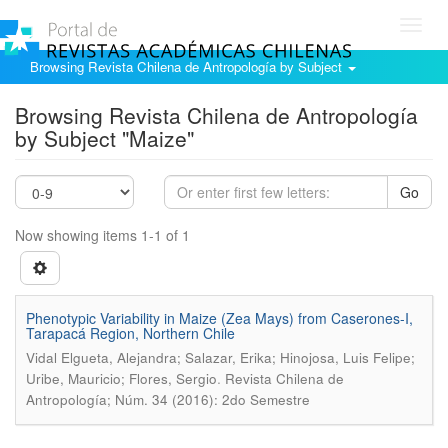
Toggl
navig
Browsing Revista Chilena de Antropología by Subject
Browsing Revista Chilena de Antropología
by Subject "Maize"
Go
Now showing items 1-1 of 1
Phenotypic Variability in Maize (Zea Mays) from Caserones-I,
Tarapacá Region, Northern Chile
Vidal Elgueta, Alejandra; Salazar, Erika; Hinojosa, Luis Felipe;
.
Uribe, Mauricio; Flores, Sergio
Revista Chilena de
Antropología; Núm. 34 (2016): 2do Semestre