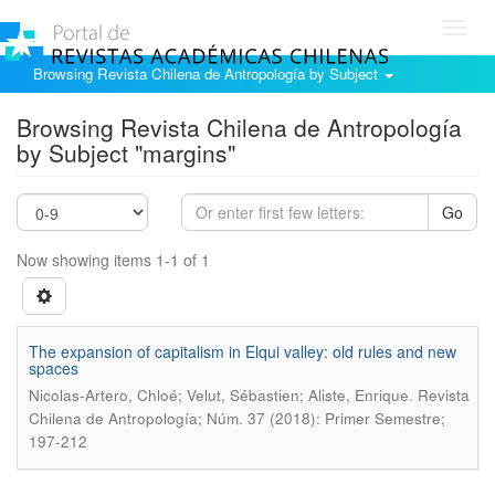
Toggl
navig
Browsing Revista Chilena de Antropología by Subject
Browsing Revista Chilena de Antropología
by Subject "margins"
Go
Now showing items 1-1 of 1
The expansion of capitalism in Elqui valley: old rules and new
spaces
.
Nicolas-Artero, Chloé; Velut, Sébastien; Aliste, Enrique
Revista
Chilena de Antropología; Núm. 37 (2018): Primer Semestre;
197-212