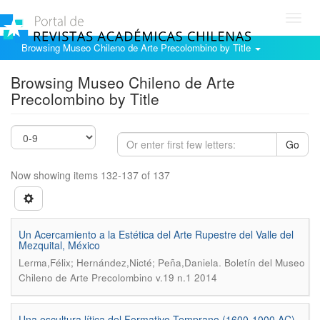
Toggl
navig
Browsing Museo Chileno de Arte Precolombino by Title
Browsing Museo Chileno de Arte
Precolombino by Title
Go
Now showing items 132-137 of 137
Un Acercamiento a la Estética del Arte Rupestre del Valle del
Mezquital, México
.
Lerma,Félix; Hernández,Nicté; Peña,Daniela
Boletín del Museo
Chileno de Arte Precolombino v.19 n.1 2014
Una escultura lítica del Formativo Temprano (1600-1000 AC)