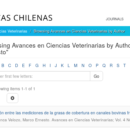
JOURNALS
ias Veterinarias
Browsing Avances en Ciencias Veterinarias by Author
ing Avances en Ciencias Veterinarias by Autho
to"
B
C
D
E
F
G
H
I
J
K
L
M
N
O
P
Q
R
S
T
Go
wing items 1-1 of 1
ón entre las mediciones de la grasa de cobertura en canales bovinas fr
.
ranca Velozo, Marco Ernesto
Avances en Ciencias Veterinarias; Vol. 4 