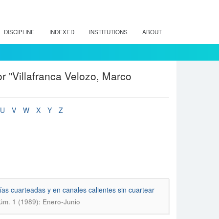
DISCIPLINE
INDEXED
INSTITUTIONS
ABOUT
r "Villafranca Velozo, Marco
U
V
W
X
Y
Z
ías cuarteadas y en canales calientes sin cuartear
Núm. 1 (1989): Enero-Junio