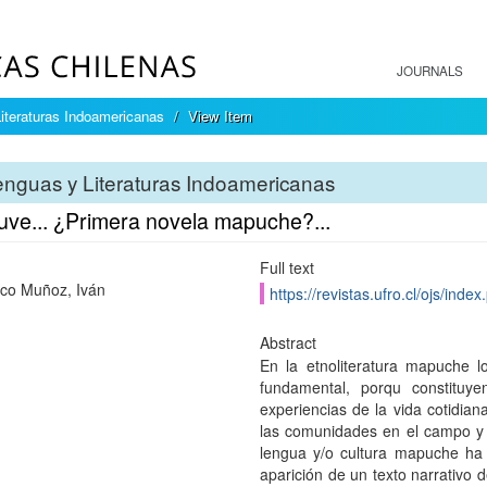
JOURNALS
iteraturas Indoamericanas
View Item
nguas y Literaturas Indoamericanas
uve... ¿Primera novela mapuche?...
Full text
co Muñoz, Iván
https://revistas.ufro.cl/ojs/ind
Abstract
En la etnoliteratura mapuche l
fundamental, porqu constituyen
experiencias de la vida cotidian
las comunidades en el campo y la
lengua y/o cultura mapuche ha 
aparición de un texto narrativo 