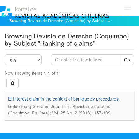
Toggl
navig
Browsing Revista de Derecho (Coquimbo) by Subject
Browsing Revista de Derecho (Coquimbo)
by Subject "Ranking of claims"
Go
Now showing items 1-1 of 1
El Interest claim in the context of bankruptcy procedures.
.
Goldenberg Serrano, Juan Luis
Revista de derecho
(Coquimbo. En línea); Vol. 25 No. 2 (2018); 157-199