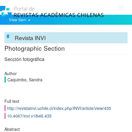
Toggl
navig
View Item
Revista INVI
Photographic Section
Sección fotográfica
Author
Caquimbo, Sandra
Full text
http://revistainvi.uchile.cl/index.php/INVI/article/view/435
10.4067/invi.v18i46.435
Abstract