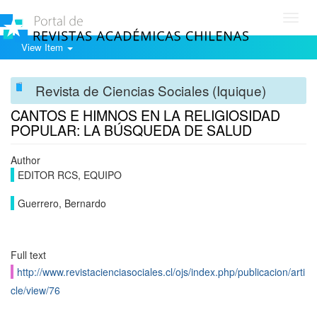
Toggl
navig
View Item
Revista de Ciencias Sociales (Iquique)
CANTOS E HIMNOS EN LA RELIGIOSIDAD
POPULAR: LA BÚSQUEDA DE SALUD
Author
EDITOR RCS, EQUIPO
Guerrero, Bernardo
Full text
http://www.revistacienciasociales.cl/ojs/index.php/publicacion/arti
cle/view/76