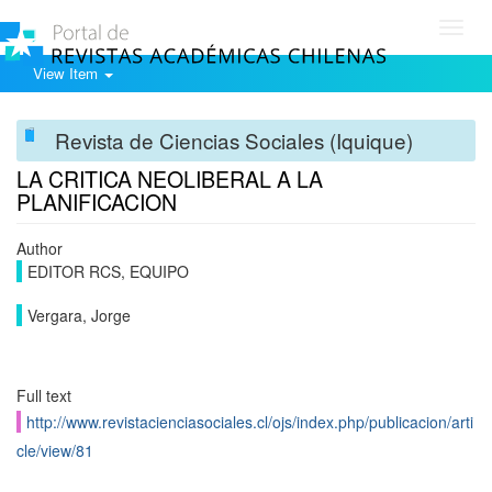
Toggl
navig
View Item
Revista de Ciencias Sociales (Iquique)
LA CRITICA NEOLIBERAL A LA
PLANIFICACION
Author
EDITOR RCS, EQUIPO
Vergara, Jorge
Full text
http://www.revistacienciasociales.cl/ojs/index.php/publicacion/arti
cle/view/81