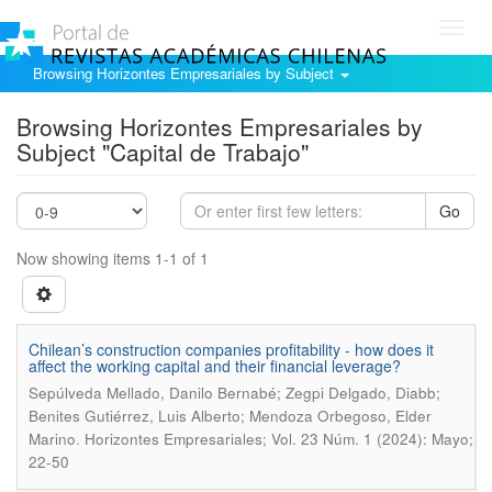
Toggl
navig
Browsing Horizontes Empresariales by Subject
Browsing Horizontes Empresariales by
Subject "Capital de Trabajo"
Go
Now showing items 1-1 of 1
Chilean’s construction companies profitability - how does it
affect the working capital and their financial leverage?
Sepúlveda Mellado, Danilo Bernabé; Zegpi Delgado, Diabb;
Benites Gutiérrez, Luis Alberto; Mendoza Orbegoso, Elder
.
Marino
Horizontes Empresariales; Vol. 23 Núm. 1 (2024): Mayo;
22-50